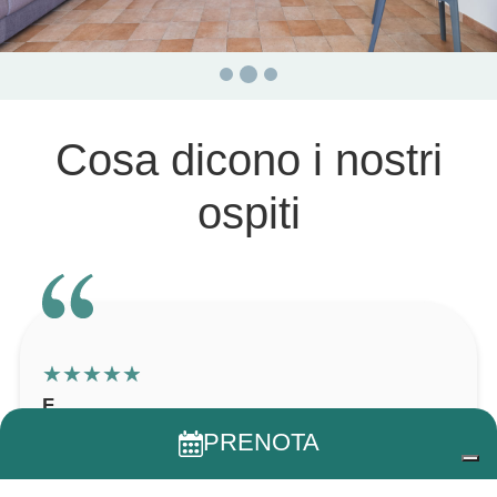
Cosa dicono i nostri
ospiti
★
★
★
★
★
F.
PRENOTA
Struttura di recente ripresa molto ben
posizionata in una natura ancora