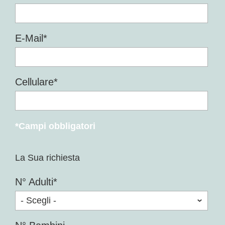
E-Mail*
Cellulare*
*Campi obbligatori
La Sua richiesta
N° Adulti*