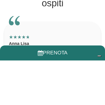
ospiti
★
★
★
★
★
Anna Lisa
PRENOTA
Ottima struttura, centralissimo. Disponibilità
eccellente, pulitissimo. Colazione discreta.
Personale cordiale e gentile.