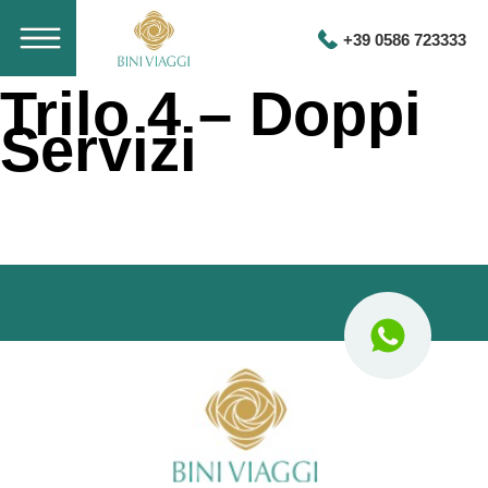
+39 0586 723333
Trilo 4 – Doppi
Servizi