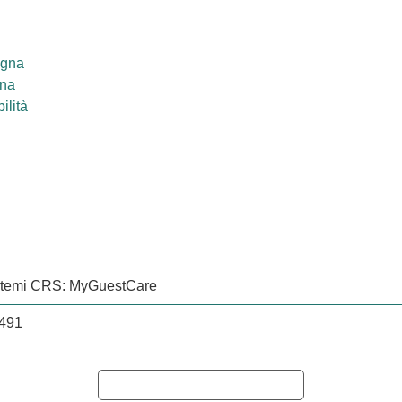
egna
ana
ilità
istemi CRS: MyGuestCare
0491
Informativa sulla raccolta