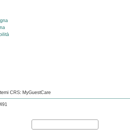
egna
ana
ilità
istemi CRS: MyGuestCare
0491
Informativa sulla raccolta