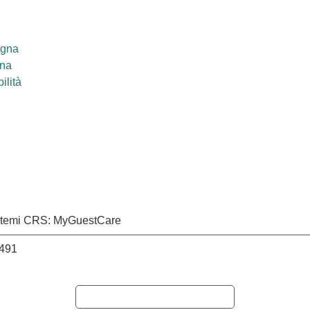
egna
ana
ilità
istemi CRS: MyGuestCare
0491
Informativa sulla raccolta